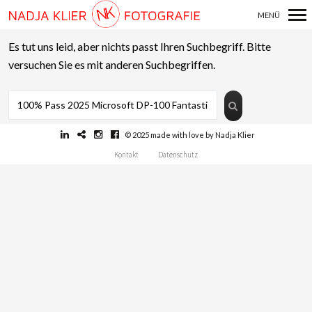
MENÜ
Primär-
Es tut uns leid, aber nichts passt Ihren Suchbegriff. Bitte
Navigation
versuchen Sie es mit anderen Suchbegriffen.
LinkedIn
Crew United
Instagram
Facebook
© 2025 made with love by Nadja Klier
Kontakt
Datenschutz